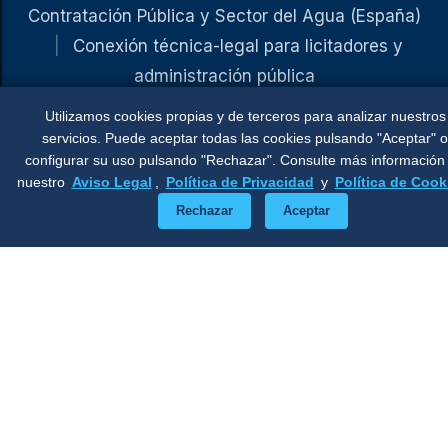
Contratación Pública y Sector del Agua (España)
|
Conexión técnica-legal para licitadores y
administración pública
Utilizamos cookies propias y de terceros para analizar nuestros
OBCP (Observatorio de Contratación Pública)
Libros
servicios. Puede aceptar todas las cookies pulsando "Aceptar" o
Tribuna Aguasresiduales.info
iAgua
Ponencias
configurar su uso pulsando "Rechazar". Consulte más información
LinkedIn
nuestro
Aviso Legal
,
Política de Privacidad
y
Política de Cook
Rechazar
Aceptar
© 2026 Enrique Castellanos Rodrigo.
Permitida
la reproducción total o parcial de los
contenidos, siempre que se cite la fuente y se
enlace al artículo original. Contacto:
colaboraciones@enriquecastellanoscontratacio
npublica.es
Aviso legal
Políticas de cookies
Políticas de privacidad