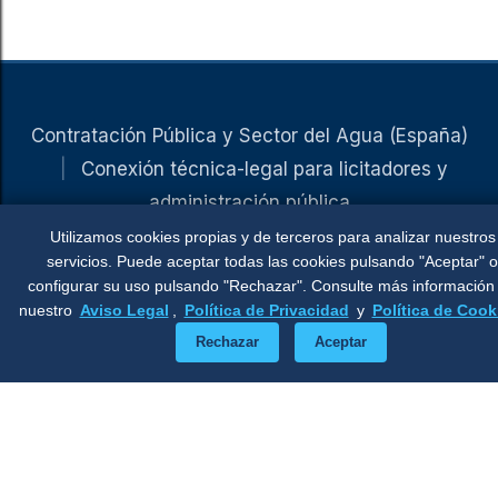
Contratación Pública y Sector del Agua (España)
|
Conexión técnica-legal para licitadores y
administración pública
Utilizamos cookies propias y de terceros para analizar nuestros
OBCP (Observatorio de Contratación Pública)
servicios. Puede aceptar todas las cookies pulsando "Aceptar" o
Libros
Tribuna Aguasresiduales.info
iAgua
Ponencias
configurar su uso pulsando "Rechazar". Consulte más información
LinkedIn
nuestro
Aviso Legal
,
Política de Privacidad
y
Política de Cook
Rechazar
Aceptar
© 2026 Enrique Castellanos Rodrigo.
Permitida
la reproducción total o parcial de los
contenidos, siempre que se cite la fuente y se
enlace al artículo original. Contacto: